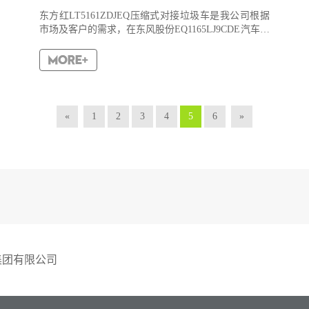
东方红LT5161ZDJEQ压缩式对接垃圾车是我公司根据
市场及客户的需求，在东风股份EQ1165LJ9CDE汽车二
类底盘基础上研制开发的一种新型环卫专用汽车，主
要用来运载压实后的垃圾块。该车具有良好的密封
性，消...
«
1
2
3
4
5
6
»
集团有限公司