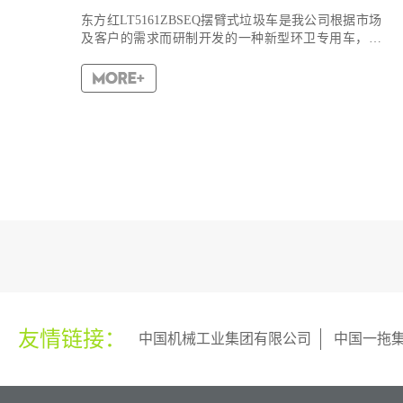
东方红LT5161ZBSEQ摆臂式垃圾车是我公司根据市场
及客户的需求而研制开发的一种新型环卫专用车，该
车采用东风商用车有限公司生产的最新国六底盘，整
车排放低，环保、节能。适用全国通用垃圾斗，带自
卸功能，液...
友情链接：
中国机械工业集团有限公司
中国一拖