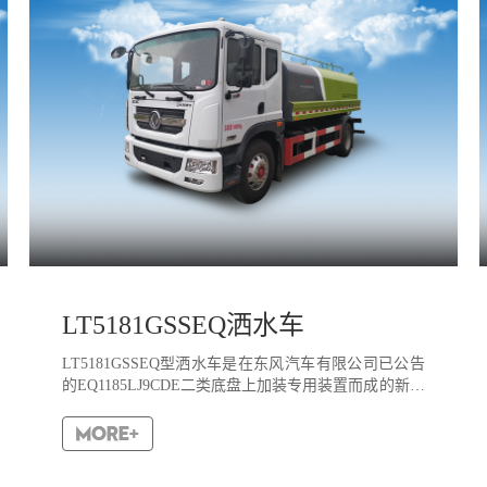
LT5181GSSEQ洒水车
LT5181GSSEQ型洒水车是在东风汽车有限公司已公告
的EQ1185LJ9CDE二类底盘上加装专用装置而成的新产
品，该车型发动机排放符合GB3847-2005,GB17691-
2018国Ⅵ排放标准要求,专门用于对路面进行洒水、
冲...