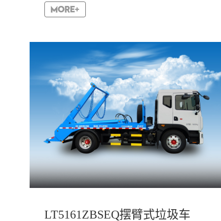
平。主要用于收集与转运餐饮业、宾馆、单位食堂等
产生的餐厨垃...
LT5161ZBSEQ摆臂式垃圾车