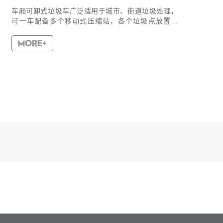
车厢可卸式垃圾车广泛适用于城市、街道垃圾处理，
可一车配备多个移动式压缩站，各个垃圾点放置多
个，带自卸功能，液压操作，方便倾倒。一辆车就可
以维持数个垃圾收集站的运转，效率高，箱体为密封
式设计，不会造成二...