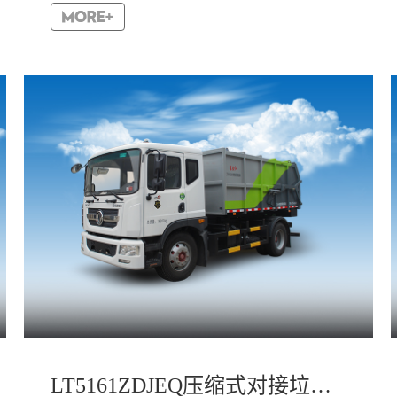
垃圾。该车具有垃圾破碎压实和推挤卸料装置。该装
置使垃圾压...
LT5161ZDJEQ压缩式对接垃圾车