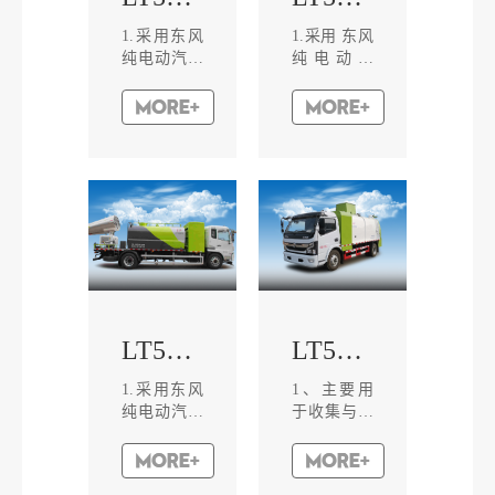
制加万向可
海华腾行业
调触摸屏操
领先的产
1.采用东风
1.采用 东风
作。-键式
品，体积
纯电动汽车
纯电动底
启动与关
小、重量
底盘，配置
盘， 配置磷
停，各作业
轻、效率
磷酸铁锂蓄
酸铁蓄电
机构的...
高。3.动...
电池，永磁
池，动力强
同步电机，
劲，续航里
动力强劲，
程长，节能
具有续航里
环保。2.采
程长，节能
用电、气元
环保。2.具
件联合控
有独立的
制，操作简
高、低压两
单安全。3.
套水路系
罐体采用优
统，采用电
质钢板焊接
LT5183TDYBEV多功能抑尘车
LT5091TCABEV餐厨垃圾车
机驱动高压
而成，内部
水泵，底盘
进行防腐处
动力驱动低
理。4.水泵
1.采用东风
1、主要用
压水泵实现
采用国内知
纯电动汽车
于收集与转
清洗、冲
名品牌自吸
底盘，配置
运餐饮业、
洗、洒水等
式离心泵。
磷酸铁锂蓄
宾馆、单位
功能。...
5.该...
电池，永磁
食堂等产生