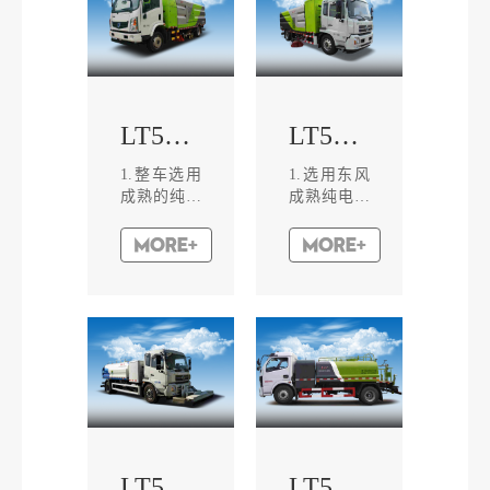
环保优势。
能化整车电
2.整车与水
控系统及电
平分体式压
池管理系
缩站或移动
统，工作装
式垃圾压缩
置采用CAN
LT5121TXSBEV洗扫车
LT5182TXSBEV洗扫车
设备的配
总线智能控
套。3.独特
制加万向可
的钩臂设
调触摸屏操
1.整车选用
1.选用东风
计，保证了
作。一键式
成熟的纯电
成熟纯电动
该车在钩起
启动与关停,
动汽车底盘
底盘，纯电
和卸下载物
各作业机构
改装，大容
力驱动，零
箱体...
的...
量磷酸铁锂
排放，无污
蓄电池，综
染，绿色节
合性能优
能。具有高
良，续航里
效能量回收
程长。2.智
系统、性能
能化整车电
优越、质量
控系统及电
稳定可靠。
池管理系
2.上装电机
统，工作装
及电机控制
置采用CAN
器，选用宁
LT5181GQXBEV清洗车
LT5091GSSBEV绿化喷洒车
总线智能控
德时代、蓝