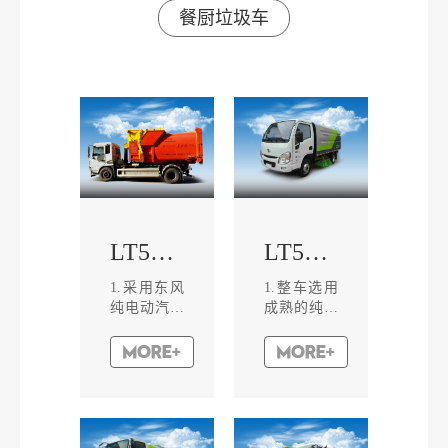
餐厨垃圾车
LT5181ZXXBEV车厢可卸式垃圾车
LT5041TSLBEV扫路车
1.采用东风
1.整车选用
纯电动汽车
成熟的纯电
底盘，配置
动汽车底盘
磷酸铁锂蓄
改装，大容
电池，永磁
量磷酸铁锂
同步电机，
蓄电池，综
动力强劲，
合性能优
具有续航里
良，续航里
程长，节能
程长。2.智