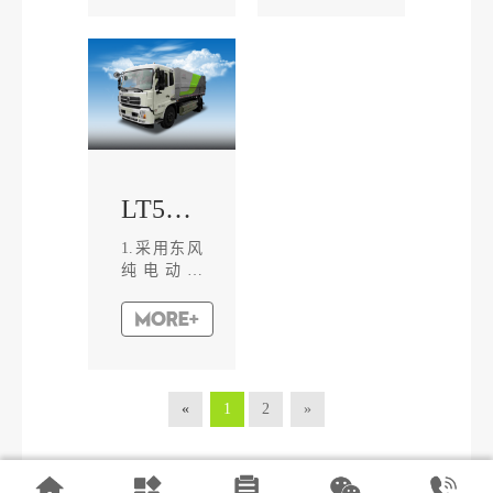
同步电机，
的餐厨垃
动力强劲，
圾，也可对
具有续航里
居民小区厨
程长，节能
余和生活垃
环保优势。
圾进行收
2.具有独立
集。2、整
的高、低压
车选用东风
两套水路系
股份成熟纯
统，采用电
电动底盘，
LT5181ZLJBEV自卸式垃圾车
机驱动高压
搭载
水泵及风机
158kWh大
低压水泵等
容量动力电
1.采用东风
工作装置。
池，配备
纯电动底
3.水罐设有
30kW大功
盘，配置磷
低水位传
率上装取电
酸铁蓄电
感...
接口，整车
池，永磁同
性能优...
步电机，动
力强劲，续
航里程长，
«
1
2
»
节能环保。
2.独特设计
的全曲面结
构厢体外观