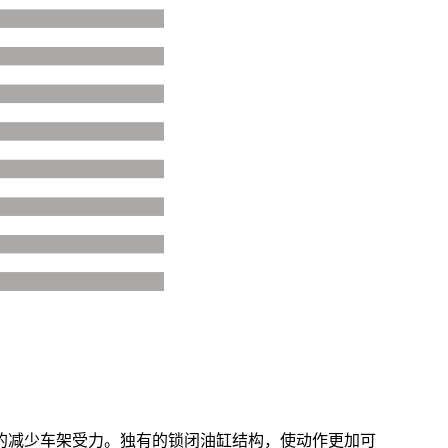
的减少车架受力。独有的锁闭油缸结构，使动作更加可