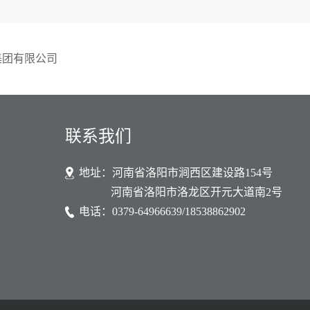
集团有限公司
联系我们
地址：河南省洛阳市涧西区建设路154号
河南省洛阳市洛龙区开元大道南2号
电话：0379-64966639/18538862902