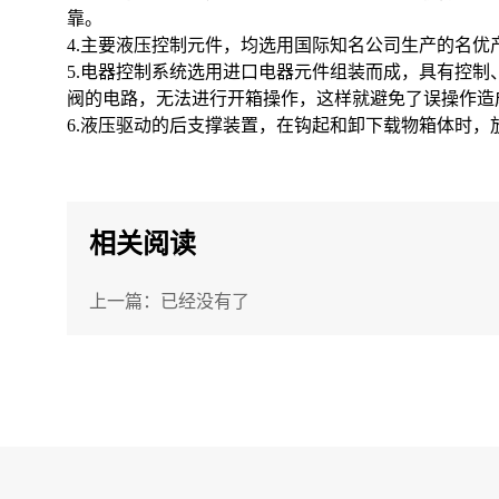
靠。
4.主要液压控制元件，均选用国际知名公司生产的名优
5.电器控制系统选用进口电器元件组装而成，具有控
阀的电路，无法进行开箱操作，这样就避免了误操作造
6.液压驱动的后支撑装置，在钩起和卸下载物箱体时
相关阅读
上一篇：已经没有了