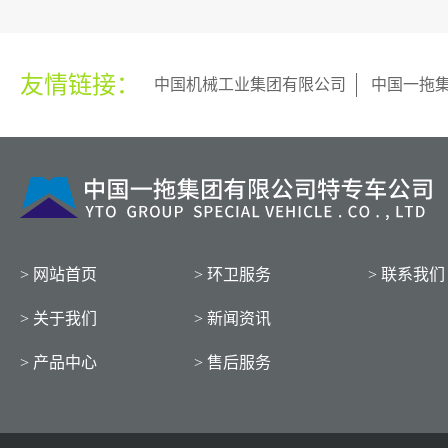
友情链接：
中国机械工业集团有限公司
中国一拖
>
网站首页
>
环卫服务
>
联系我们
>
关于我们
>
新闻资讯
>
产品中心
>
售后服务