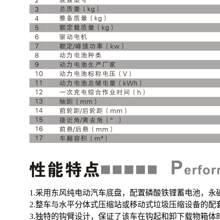
1.采用东风纯电动汽车底盘，配置磷酸铁锂蓄电池，
2.整车与水平分体式压缩站或移动式垃圾压缩设备的配
3.独特的钩臂设计，保证了该车在钩起和卸下载物箱