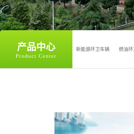
司
特
专
产品中心
车
新能源环卫车辆
燃油环
Product Center
分
公
司