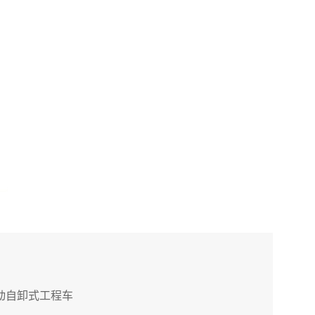
纯电动自卸式工程车