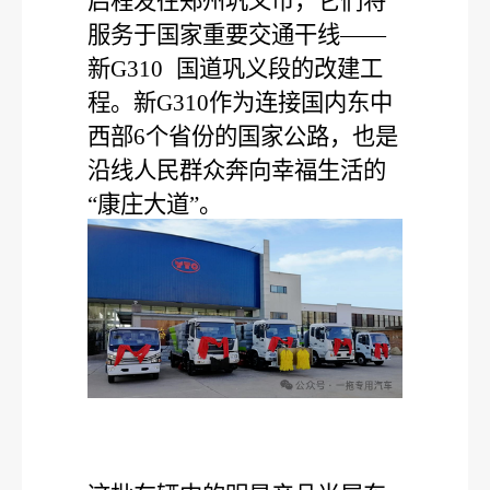
启程发往郑州巩义市，它们将
服务于国家重要交通干线——
新
G310
国道巩义段的改建工
程。新
G310
作为连接国内东中
西部
6
个省份的国家公路，也是
沿线人民群众奔向幸福生活的
“康庄大道”。